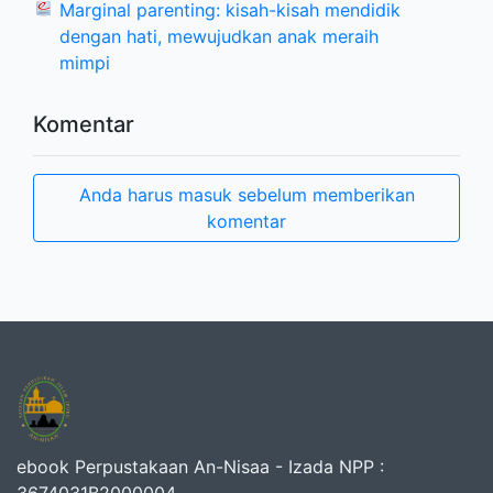
Marginal parenting: kisah-kisah mendidik
dengan hati, mewujudkan anak meraih
mimpi
Komentar
Anda harus masuk sebelum memberikan
komentar
ebook Perpustakaan An-Nisaa - Izada NPP :