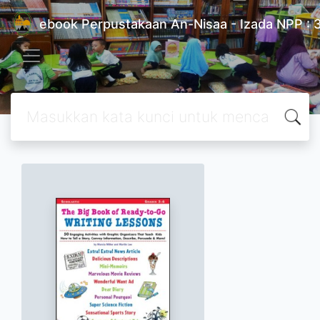
ebook Perpustakaan An-Nisaa - Izada NPP 