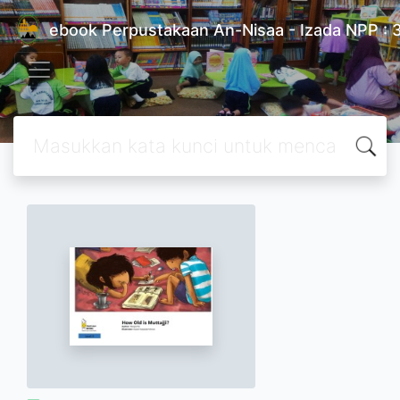
ebook Perpustakaan An-Nisaa - Izada NPP 