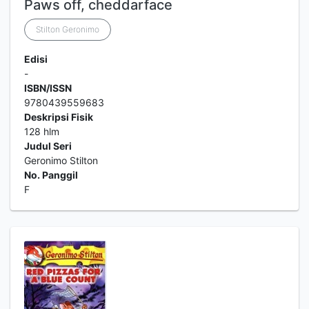
Paws off, cheddarface
Stilton Geronimo
Edisi
-
ISBN/ISSN
9780439559683
Deskripsi Fisik
128 hlm
Judul Seri
Geronimo Stilton
No. Panggil
F