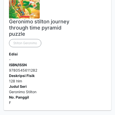
Geronimo stilton journey
through time pyramid
puzzle
Stilton Geronimo
Edisi
-
ISBN/ISSN
9780545611282
Deskripsi Fisik
128 hlm
Judul Seri
Geronimo Stilton
No. Panggil
F