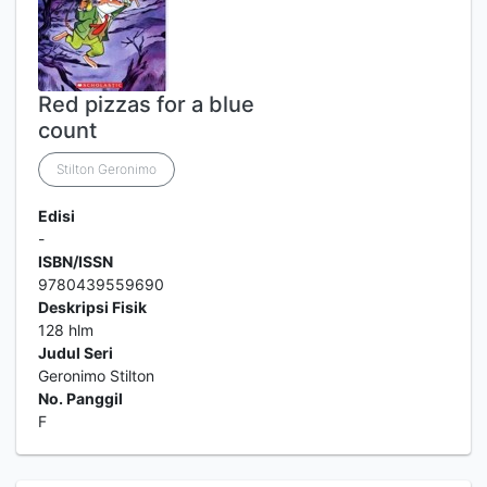
Red pizzas for a blue
count
Stilton Geronimo
Edisi
-
ISBN/ISSN
9780439559690
Deskripsi Fisik
128 hlm
Judul Seri
Geronimo Stilton
No. Panggil
F