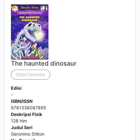
The haunted dinosaur
Stilton Geronimo
Edisi
-
ISBN/ISSN
9781338087895
Deskripsi Fisik
128 hlm
Judul Seri
Geronimo Stilton