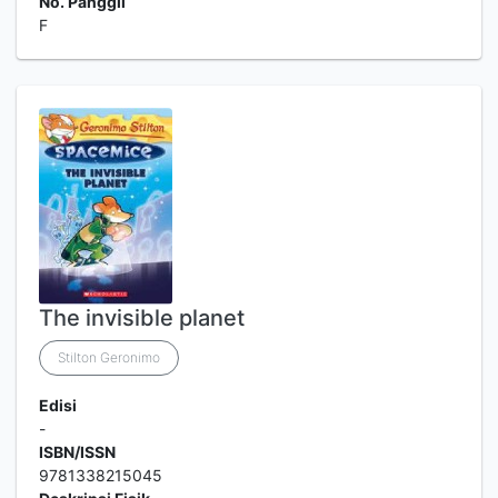
No. Panggil
F
The invisible planet
Stilton Geronimo
Edisi
-
ISBN/ISSN
9781338215045