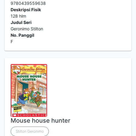
9780439559638
Deskripsi Fisik
128 hlm
Judul Seri
Geronimo Stilton
No. Panggil
F
Mouse house hunter
Stilton Geronimo