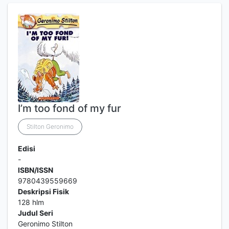
I’m too fond of my fur
Stilton Geronimo
Edisi
-
ISBN/ISSN
9780439559669
Deskripsi Fisik
128 hlm
Judul Seri
Geronimo Stilton