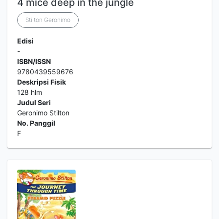
4 mice deep in the jungle
Stilton Geronimo
Edisi
-
ISBN/ISSN
9780439559676
Deskripsi Fisik
128 hlm
Judul Seri
Geronimo Stilton
No. Panggil
F