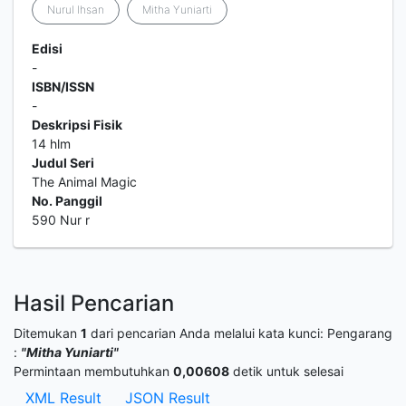
Nurul Ihsan
Mitha Yuniarti
Edisi
-
ISBN/ISSN
-
Deskripsi Fisik
14 hlm
Judul Seri
The Animal Magic
No. Panggil
590 Nur r
Hasil Pencarian
Ditemukan
1
dari pencarian Anda melalui kata kunci:
Pengarang
:
"Mitha Yuniarti"
Permintaan membutuhkan
0,00608
detik untuk selesai
XML Result
JSON Result