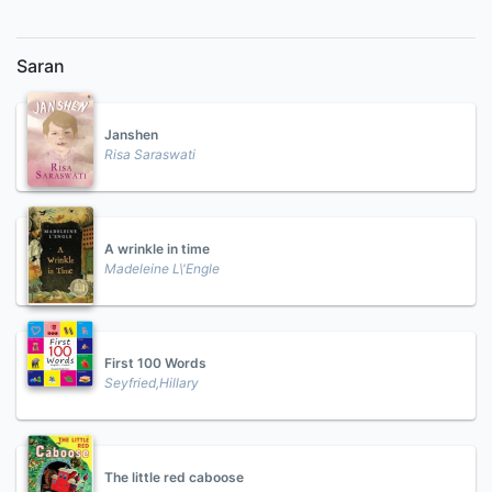
Saran
Janshen
Risa Saraswati
A wrinkle in time
Madeleine L\'Engle
First 100 Words
Seyfried,Hillary
The little red caboose